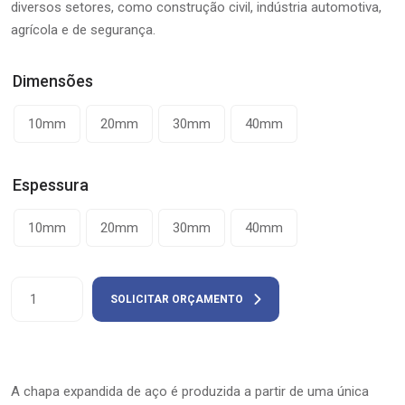
diversos setores, como construção civil, indústria automotiva,
agrícola e de segurança.
Dimensões
10mm
20mm
30mm
40mm
Espessura
10mm
20mm
30mm
40mm
Chapa
SOLICITAR ORÇAMENTO
Expandida
de
Aço
quantity
A chapa expandida de aço é produzida a partir de uma única