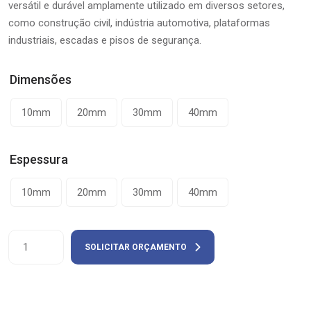
versátil e durável amplamente utilizado em diversos setores,
como construção civil, indústria automotiva, plataformas
industriais, escadas e pisos de segurança.
Dimensões
10mm
20mm
30mm
40mm
Espessura
10mm
20mm
30mm
40mm
Chapa
SOLICITAR ORÇAMENTO
de
Aço
Xadrez
quantity