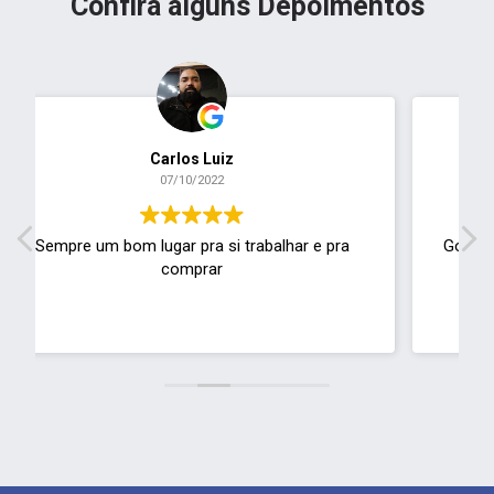
Confira alguns Depoimentos
Everton Duarte
11/01/2022
Gostaria de saber se há algum canal para envio
de curriculum